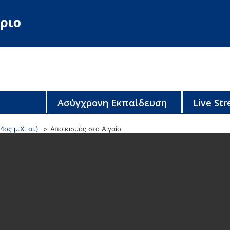
Ασύγχρονη Εκπαίδευση
Live St
4ος μ.Χ. αι.)
Αποικισμός στο Αιγαίο