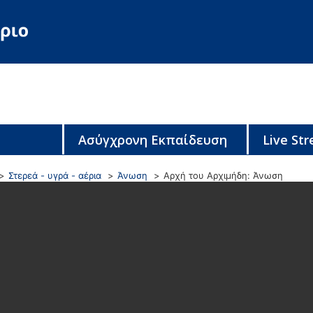
Ασύγχρονη Εκπαίδευση
Live St
Στερεά - υγρά - αέρια
Άνωση
Αρχή του Αρχιμήδη: Άνωση