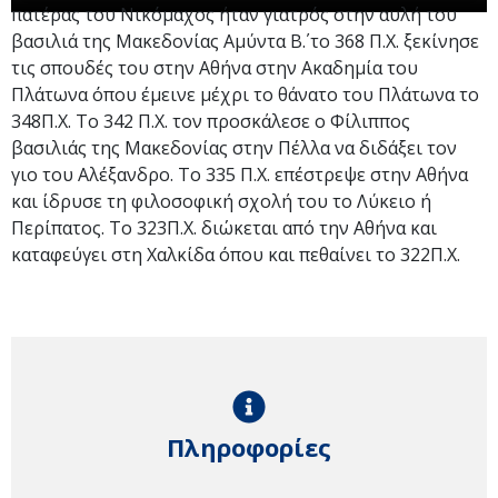
πατέρας του Νικόμαχος ήταν γιατρός στην αυλή του
βασιλιά της Μακεδονίας Αμύντα Β΄. το 368 Π.Χ. ξεκίνησε
τις σπουδές του στην Αθήνα στην Ακαδημία του
Πλάτωνα όπου έμεινε μέχρι το θάνατο του Πλάτωνα το
348Π.Χ. Το 342 Π.Χ. τον προσκάλεσε ο Φίλιππος
βασιλιάς της Μακεδονίας στην Πέλλα να διδάξει τον
γιο του Αλέξανδρο. Το 335 Π.Χ. επέστρεψε στην Αθήνα
και ίδρυσε τη φιλοσοφική σχολή του το Λύκειο ή
Περίπατος. Το 323Π.Χ. διώκεται από την Αθήνα και
καταφεύγει στη Χαλκίδα όπου και πεθαίνει το 322Π.Χ.
Πληροφορίες