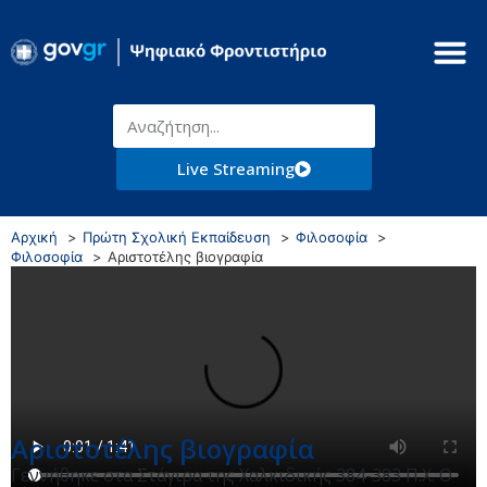
Live Streaming
Αρχική
Πρώτη Σχολική Εκπαίδευση
Φιλοσοφία
Φιλοσοφία
Αριστοτέλης βιογραφία
Αριστοτέλης βιογραφία
Γεννήθηκε στα Στάγιρα της Χαλκιδικής 384-383 Π.Χ. Ο