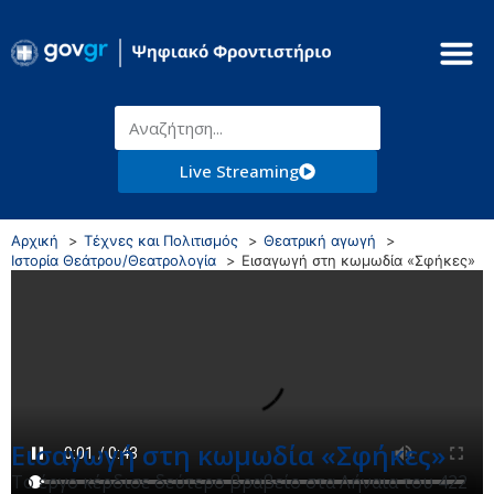
Live Streaming
Αρχική
Τέχνες και Πολιτισμός
Θεατρική αγωγή
Ιστορία Θεάτρου/Θεατρολογία
Εισαγωγή στη κωμωδία «Σφήκες»
Εισαγωγή στη κωμωδία «Σφήκες»
Το έργο κέρδισε δεύτερο βραβείο στα Λήναια του 422