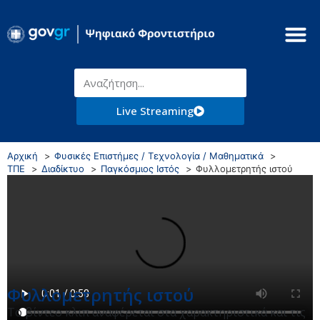
Live Streaming
Αρχική
Φυσικές Επιστήμες / Τεχνολογία / Μαθηματικά
ΤΠΕ
Διαδίκτυο
Παγκόσμιος Ιστός
Φυλλομετρητής ιστού
Φυλλομετρητής ιστού
Το βίντεο κλιπ αναφέρεται στα χαρακτηριστικά και τις