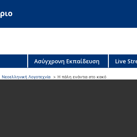
Ασύγχρονη Εκπαίδευση
Live St
Νεοελληνική Λογοτεχνία
Η πάλη ενάντια στο κακό