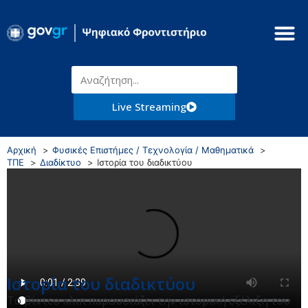
Live Streaming
Αρχική
Φυσικές Επιστήμες / Τεχνολογία / Μαθηματικά
ΤΠΕ
Διαδίκτυο
Ιστορία του διαδικτύου
Ιστορία του διαδικτύου
Το βίντεο κλιπ παρουσιάζει την ιστορική εξέλιξη του