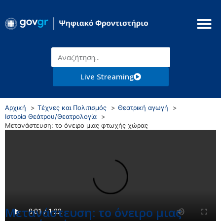
Live Streaming
Αρχική
Τέχνες και Πολιτισμός
Θεατρική αγωγή
Ιστορία Θεάτρου/Θεατρολογία
Μετανάστευση: το όνειρο μιας φτωχής χώρας
Μετανάστευση: το όνειρο μιας