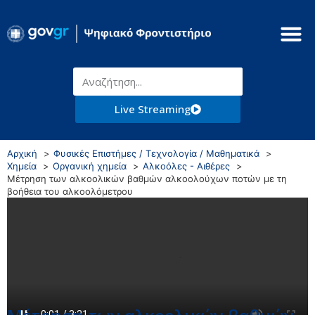
Live Streaming
Αρχική
Φυσικές Επιστήμες / Τεχνολογία / Μαθηματικά
Χημεία
Οργανική χημεία
Αλκοόλες - Αιθέρες
Μέτρηση των αλκοολικών βαθμών αλκοολούχων ποτών με τη
βοήθεια του αλκοολόμετρου