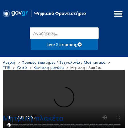
Live Streaming
Αρχική
Φυσικές Επιστήμες / Τεχνολογία / Μαθηματικά
ΤΠΕ
Υλικό
Κεντρική μονάδα
Μητρική πλακέτα
Μητρική πλακέτα
Το βίντεο κλιπ αναφέρεται στη μητρική πλακέτα, η