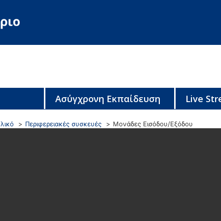
Ασύγχρονη Εκπαίδευση
Live St
λικό
Περιφερειακές συσκευές
Μονάδες Εισόδου/Εξόδου