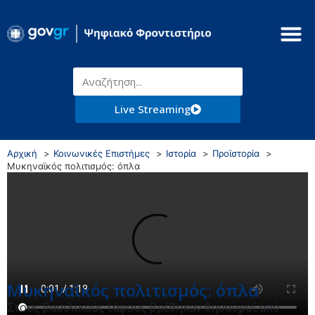
Live Streaming
Αρχική
Κοινωνικές Επιστήμες
Ιστορία
Προϊστορία
Μυκηναϊκός πολιτισμός: όπλα
Μυκηναϊκός πολιτισμός: όπλα
Στους βασιλικούς τάφους βρέθηκαν θησαυροί από