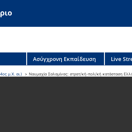
Ασύγχρονη Εκπαίδευση
Live St
4ος μ.Χ. αι.)
Ναυμαχία Σαλαμίνας: στρατ/κή-πολ/κή κατάσταση Ελλ