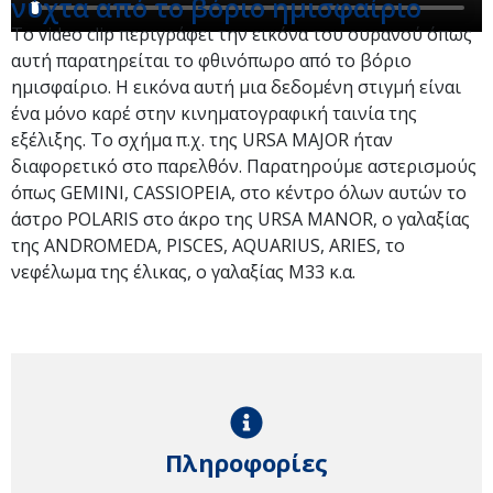
νύχτα από το βόριο ημισφαίριο
Το video clip περιγράφει την εικόνα του ουρανού όπως
αυτή παρατηρείται το φθινόπωρο από το βόριο
ημισφαίριο. Η εικόνα αυτή μια δεδομένη στιγμή είναι
ένα μόνο καρέ στην κινηματογραφική ταινία της
εξέλιξης. Το σχήμα π.χ. της URSA MAJOR ήταν
διαφορετικό στο παρελθόν. Παρατηρούμε αστερισμούς
όπως GEMINI, CASSIOPEIA, στο κέντρο όλων αυτών το
άστρο POLARIS στο άκρο της URSA MANOR, ο γαλαξίας
της ANDROMEDA, PISCES, AQUARIUS, ARIES, το
νεφέλωμα της έλικας, ο γαλαξίας Μ33 κ.α.
Πληροφορίες