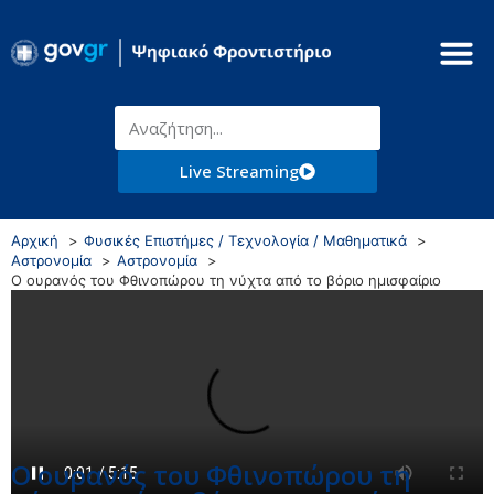
Live Streaming
Αρχική
Φυσικές Επιστήμες / Τεχνολογία / Μαθηματικά
Αστρονομία
Αστρονομία
Ο ουρανός του Φθινοπώρου τη νύχτα από το βόριο ημισφαίριο
Ο ουρανός του Φθινοπώρου τη