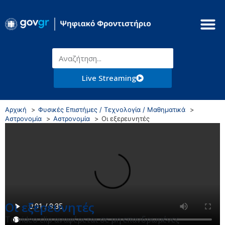
Live Streaming
Αρχική
Φυσικές Επιστήμες / Τεχνολογία / Μαθηματικά
Αστρονομία
Αστρονομία
Οι εξερευνητές
Οι εξερευνητές
Το video clip αναφέρεται σε μη επανδρωμένες