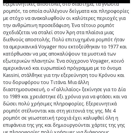
εξερευνητικές αποστολές στο διάστημα, τα γνωστά
ρομπότ, τα οποία συλλέγουν δείγματα και πληροφορίες
με στόχο να ανακαλυφθούν οι καλύτερες περιοχές για
την ανθρώπινη προσεδάφιση. Ένα τέτοιο ρομπότ
σχεδιάζεται να σταλεί στον Άρη στα πλαίσια μιας
διεθνούς αποστολής. Πολύ επιτυχημένα ρομπότ ήταν
τα αμερικανικά Voyager που εκτοξεύθηκαν το 1977 και
κατόρθωσαν να μας αποκαλύψουν τα μυστικά των
εξωτερικών πλανητών. Ένα σύγχρονο Voyager, κοινό
αμερικάνικό και ευρωπαϊκό πρόγραμμα με το όνομα
Kassini, στάλθηκε για την εξερεύνηση του Κρόνου και
του δορυφόρου του Τιτάνα. Μια άλλη
διαστημοσυσκευή, ο «Γαλλιλαίος» ξεκίνησε για το Δία
το 1989 και χρειάστηκε έξι χρόνια για να φτάσει και να
δώσει πολύ χρήσιμες πληροφορίες. Εξερευνητικά
ρομπότ στέλνονται και στη γειτονιά της γης. Με 4
ρομπότ σε γεωστατική τροχιά έχει καλυφθεί όλη η
επιφάνεια της γης και δημιουργούνται χάρτες της γης
με πληροφορίες πολύ χρήσιμες για διάφορους