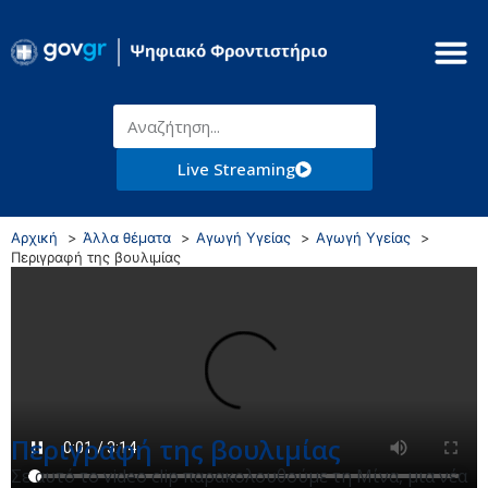
Live Streaming
Αρχική
Άλλα θέματα
Αγωγή Υγείας
Αγωγή Υγείας
Περιγραφή της βουλιμίας
Περιγραφή της βουλιμίας
Σε αυτό το video clip παρακολουθούμε τη Μίνα, μια νέα