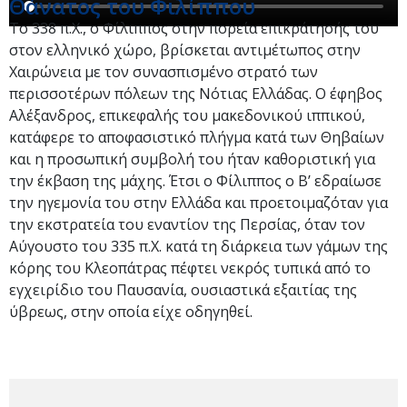
Θάνατος του Φιλίππου
Το 338 π.Χ., ο Φίλιππος στην πορεία επικράτησής του
στον ελληνικό χώρο, βρίσκεται αντιμέτωπος στην
Χαιρώνεια με τον συνασπισμένο στρατό των
περισσοτέρων πόλεων της Νότιας Ελλάδας. Ο έφηβος
Αλέξανδρος, επικεφαλής του μακεδονικού ιππικού,
κατάφερε το αποφασιστικό πλήγμα κατά των Θηβαίων
και η προσωπική συμβολή του ήταν καθοριστική για
την έκβαση της μάχης. Έτσι ο Φίλιππος ο Β’ εδραίωσε
την ηγεμονία του στην Ελλάδα και προετοιμαζόταν για
την εκστρατεία του εναντίον της Περσίας, όταν τον
Αύγουστο του 335 π.Χ. κατά τη διάρκεια των γάμων της
κόρης του Κλεοπάτρας πέφτει νεκρός τυπικά από το
εγχειρίδιο του Παυσανία, ουσιαστικά εξαιτίας της
ύβρεως, στην οποία είχε οδηγηθεί.