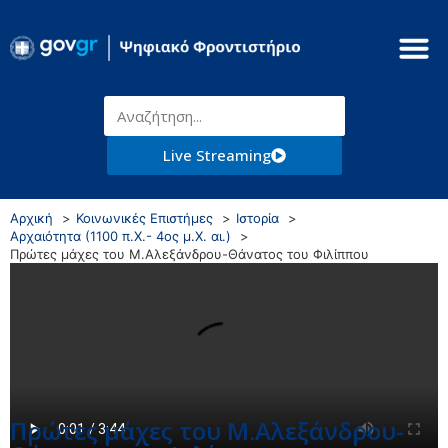
Live Streaming
Αρχική
Κοινωνικές Επιστήμες
Ιστορία
Αρχαιότητα (1100 π.Χ.- 4ος μ.Χ. αι.)
Πρώτες μάχες του Μ.Αλεξάνδρου-Θάνατος του Φιλίππου
Πρώτες μάχες του Μ.Αλεξάνδρου-