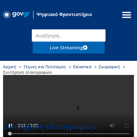
Live Streaming
Αρχική
Τέχνες και Πολιτισμός
Εικαστικά
Ζωγραφική
Συντήρηση ελαιογραφιών
Συντήρηση ελαιογραφιών
Αυτό το βίντεο κλιπ μας εξοικειώνει με τεχνικές για τη