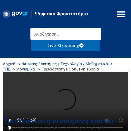
Live Streaming
Αρχική
Φυσικές Επιστήμες / Τεχνολογία / Μαθηματικά
ΤΠΕ
Λογισμικό
Τρισδιάστατη κινούμενη εικόνα
Τρισδιάστατη κινούμενη εικόνα
Το βίντεο κλιπ αναφέρεται στο λογισμικό για