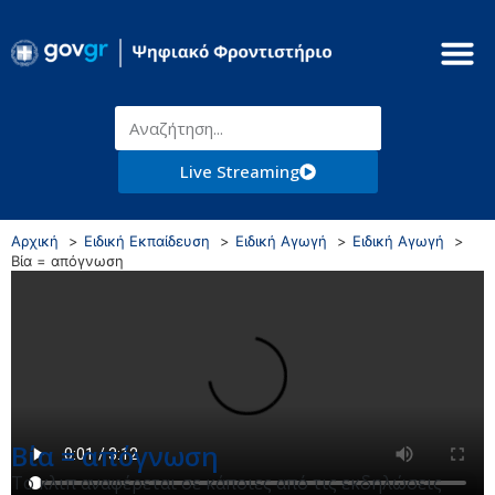
Live Streaming
Αρχική
Ειδική Εκπαίδευση
Ειδική Αγωγή
Ειδική Αγωγή
Βία = απόγνωση
Βία = απόγνωση
Το κλιπ αναφέρεται σε κάποιες από τις εκδηλώσεις