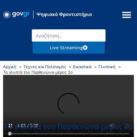
Live Streaming
Αρχική
Τέχνες και Πολιτισμός
Εικαστικά
Γλυπτική
Τα γλυπτά του Παρθενώνα-μέρος 2ο
Τα γλυπτά του Παρθενώνα-μέρος 2ο
Η πομπή των Παναθηναίων είναι το θέμα της ζωφόρου.