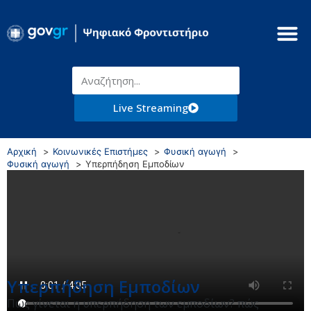
Live Streaming
Αρχική
Κοινωνικές Επιστήμες
Φυσική αγωγή
Φυσική αγωγή
Υπερπήδηση Εμποδίων
Υπερπήδηση Εμποδίων
Πώς γίνεται η υπερπήδηση των εμποδίων? πώς