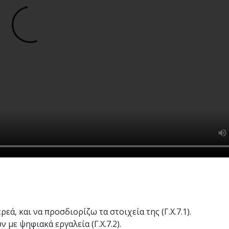
εά, και να προσδιορίζω τα στοιχεία της (Γ.Χ.7.1).
 με ψηφιακά εργαλεία (Γ.Χ.7.2).