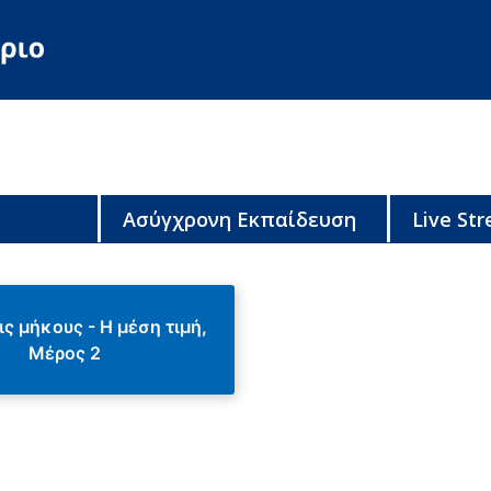
Ασύγχρονη Εκπαίδευση
Live St
ς μήκους - Η μέση τιμή,
Μέρος 2