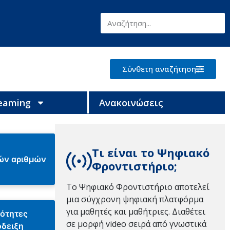
Σύνθετη αναζήτηση
reaming
Ανακοινώσεις
Τι είναι το Ψηφιακό
ών αριθμών
Φροντιστήριο;
Το Ψηφιακό Φροντιστήριο αποτελεί
μια σύγχρονη ψηφιακή πλατφόρμα
για μαθητές και μαθήτριες. Διαθέτει
ιότητες
σε μορφή video σειρά από γνωστικά
όδειξη