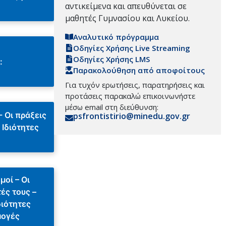
αντικείμενα και απευθύνεται σε
μαθητές Γυμνασίου και Λυκείου.
Αναλυτικό πρόγραμμα
Οδηγίες Χρήσης Live Streaming
Οδηγίες Χρήσης LMS
:
Παρακολούθηση από αποφοίτους
Για τυχόν ερωτήσεις, παρατηρήσεις και
προτάσεις παρακαλώ επικοινωνήστε
μέσω email στη διεύθυνση:
- Οι πράξεις
psfrontistirio@minedu.gov.gr
- Ιδιότητες
μοί – Οι
τές τους –
διότητες
μογές