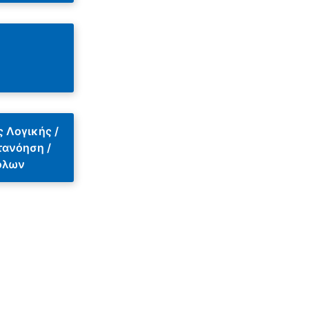
ς Λογικής /
τανόηση /
όλων