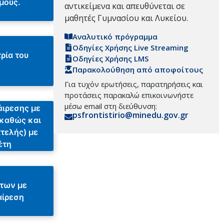
μούς.
αντικείμενα και απευθύνεται σε
μαθητές Γυμνασίου και Λυκείου.
Αναλυτικό πρόγραμμα
Οδηγίες Χρήσης Live Streaming
ρία του
Οδηγίες Χρήσης LMS
Παρακολούθηση από αποφοίτους
Για τυχόν ερωτήσεις, παρατηρήσεις και
προτάσεις παρακαλώ επικοινωνήστε
μέσω email στη διεύθυνση:
άιρεσης με
psfrontistirio@minedu.gov.gr
 καθώς και
ατελής) με
έτη
των με
αίρεση