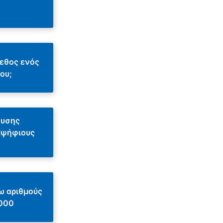
εθος ενός
ου;
λυσης
αψήφιους
ω αριθμούς
.000