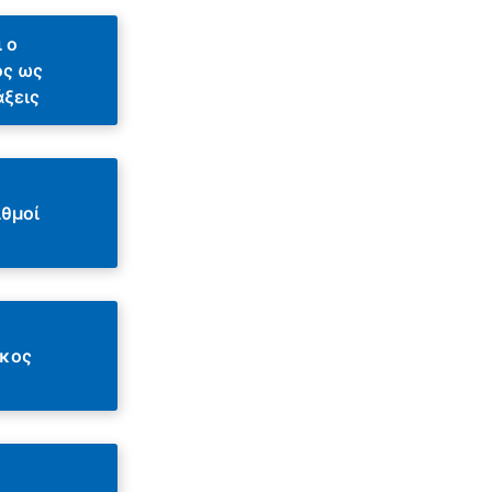
 ο
ός ως
άξεις
ιθμοί
κος