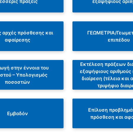
έσσερις πράξεις
εξαψήφιους αριθ
ς αρχές πρόσθεσης και
ΓΕΩΜΕΤΡΙΑ/Γεωμετ
αφαίρεσης
επιπέδου
Εκτέλεση πράξεων δι
ωγή στην έννοια του
εξαψήφιους αριθμούς
στού – Υπολογισμός
διαίρεση (τέλεια και 
ποσοστών
τριψήφιο διαιρ
Επίλυση προβλημά
Εμβαδόν
πρόσθεση και αφ