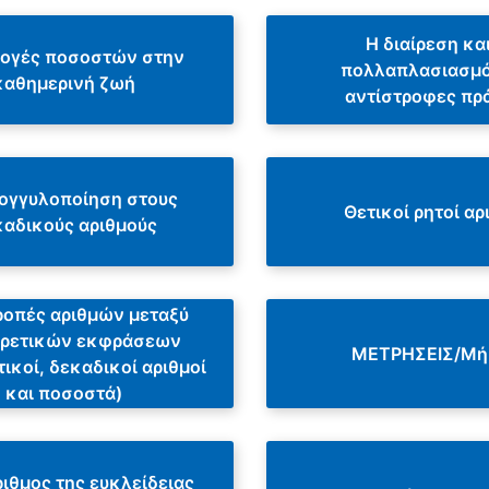
Η διαίρεση και
ογές ποσοστών στην
πολλαπλασιασμ
καθημερινή ζωή
αντίστροφες πρ
ογγυλοποίηση στους
Θετικοί ρητοί αρ
καδικούς αριθμούς
οπές αριθμών μεταξύ
ορετικών εκφράσεων
ΜΕΤΡΗΣΕΙΣ/Μή
ικοί, δεκαδικοί αριθμοί
και ποσοστά)
ιθμος της ευκλείδειας