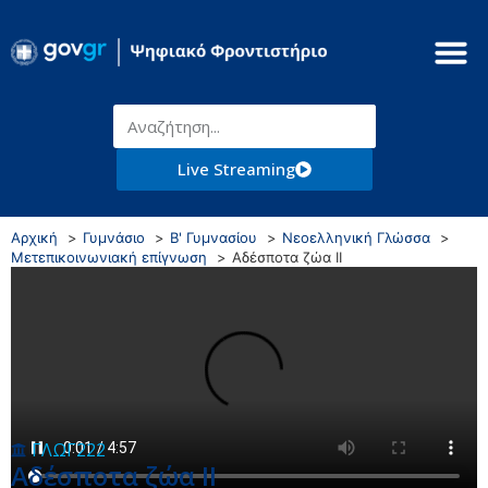
Live Streaming
Αρχική
Γυμνάσιο
Β' Γυμνασίου
Νεοελληνική Γλώσσα
Μετεπικοινωνιακή επίγνωση
Αδέσποτα ζώα II
ΓΛΩΓ222
Αδέσποτα ζώα II