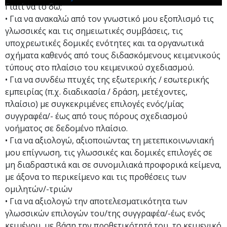
Γιατί να το δω;
• Για να ανακαλώ από τον γνωστικό μου εξοπλισμό τις
γλωσσικές και τις σημειωτικές συμβάσεις, τις
υποχρεωτικές δομικές ενότητες και τα οργανωτικά
σχήματα καθενός από τους διδασκόμενους κειμενικούς
τύπους στο πλαίσιο του κειμενικού σχεδιασμού.
• Για να συνδέω πτυχές της εξωτερικής / εσωτερικής
εμπειρίας (π.χ. διαδικασία / δράση, μετέχοντες,
πλαίσιο) με συγκεκριμένες επιλογές ενός/μίας
συγγραφέα/- έως από τους πόρους σχεδιασμού
νοήματος σε δεδομένο πλαίσιο.
• Για να αξιολογώ, αξιοποιώντας τη μετεπικοινωνιακή
μου επίγνωση, τις γλωσσικές και δομικές επιλογές σε
μη διαδραστικά και σε συνομιλιακά προφορικά κείμενα,
με άξονα το περικείμενο και τις προθέσεις των
ομιλητών/-τριών
• Για να αξιολογώ την αποτελεσματικότητα των
γλωσσικών επιλογών του/της συγγραφέα/-έως ενός
κειμένου, με βάση την προθετικότητά του, το κειμενικό