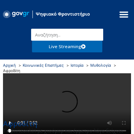
Live Streaming
Αρχική
Κοινωνικές Επιστήμες
Ιστορία
Μυθολογία
Αφροδίτη
Αφροδίτη
Tο βιντεοκλίπ με χιούμορ και έμμετρο λόγο δείχνει