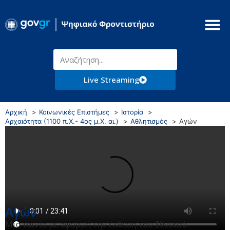
Live Streaming
Αρχική
Κοινωνικές Επιστήμες
Ιστορία
Αρχαιότητα (1100 π.Χ.- 4ος μ.Χ. αι.)
Αθλητισμός
Αγών
Αγών
Μια ταινία με αφορμή την έκθεση του Εθνικού