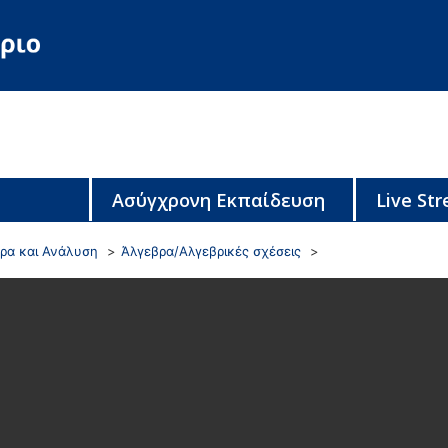
Ασύγχρονη Εκπαίδευση
Live St
βρα και Ανάλυση
Άλγεβρα/Αλγεβρικές σχέσεις