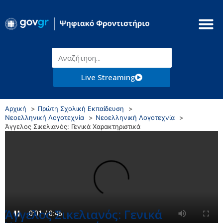
Live Streaming
Αρχική
Πρώτη Σχολική Εκπαίδευση
Νεοελληνική Λογοτεχνία
Νεοελληνική Λογοτεχνία
Άγγελος Σικελιανός: Γενικά Χαρακτηριστικά
Άγγελος Σικελιανός: Γενικά