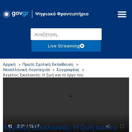
Live Streaming
Αρχική
Πρώτη Σχολική Εκπαίδευση
Νεοελληνική Λογοτεχνία
Συγγραφέας
Άγγελος Σικελιανός: Η ζωή και το έργο του
Άγγελος Σικελιανός: Η ζωή και το