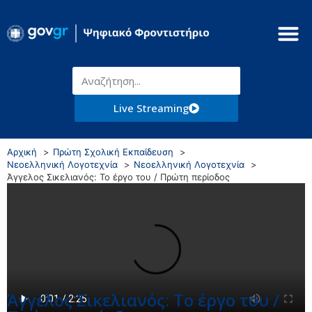
Live Streaming
Αρχική
Πρώτη Σχολική Εκπαίδευση
Νεοελληνική Λογοτεχνία
Νεοελληνική Λογοτεχνία
Άγγελος Σικελιανός: Το έργο του / Πρώτη περίοδος
Άγγελος Σικελιανός: Το έργο του /