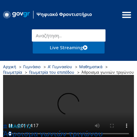
Live Streaming
Αρχική
Γυμνάσιο
Α' Γυμνασίου
Μαθηματικά
Γεωμετρία
Γεωμετρία του επιπέδου
Άθροισμα γωνιών τριγώνου
ΜΑΘΓ112
Άθροισμα γωνιών τριγώνου