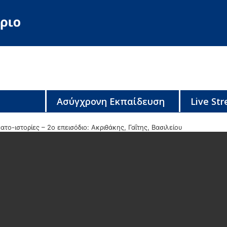
Ασύγχρονη Εκπαίδευση
Live St
το-ιστορίες – 2ο επεισόδιο: Ακριθάκης, Γαΐτης, Βασιλείου