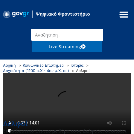
Live Streaming
Αρχική
Κοινωνικές Επιστήμες
Ιστορία
Αρχαιότητα (1100 π.Χ.- 4ος μ.Χ. αι.)
Δελφοί
Δελφοί
Εκπαιδευτικό βίντεο με θέμα τους Δελφούς, οι οποίοι