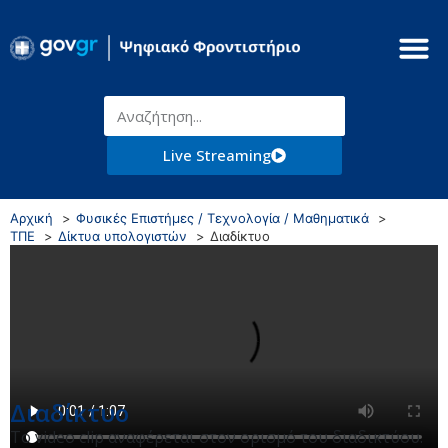
Live Streaming
Αρχική
Φυσικές Επιστήμες / Τεχνολογία / Μαθηματικά
ΤΠΕ
Δίκτυα υπολογιστών
Διαδίκτυο
Διαδίκτυο
Το video clip αναφέρεται στον ορισμό του διαδικτύου.