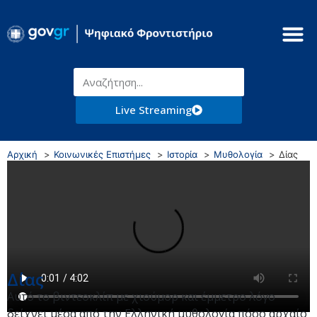
Live Streaming
Αρχική
Κοινωνικές Επιστήμες
Ιστορία
Μυθολογία
Δίας
Δίας
Αυτό το βιντεοκλίπ με χιούμορ και έμμετρο λόγο
δείχνει μέσα από την Ελληνική μυθολογία πόσο αρχαίο