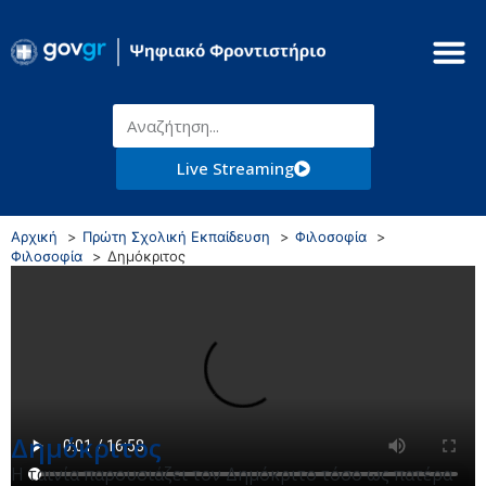
Live Streaming
Αρχική
Πρώτη Σχολική Εκπαίδευση
Φιλοσοφία
Φιλοσοφία
Δημόκριτος
Δημόκριτος
Η ταινία παρουσιάζει τον Δημόκριτο τόσο ως πατέρα