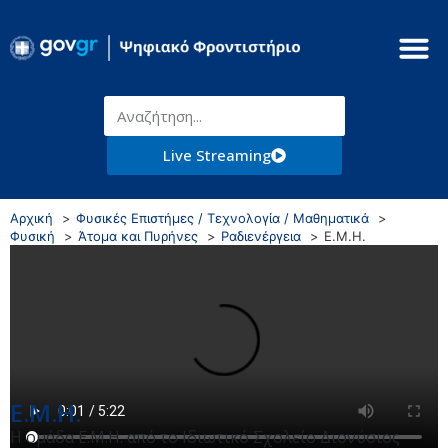
Live Streaming
Αρχική
Φυσικές Επιστήμες / Τεχνολογία / Μαθηματικά
Φυσική
Άτομα και Πυρήνες
Ραδιενέργεια
Ε.Μ.Η.
Ε.Μ.Η.
Η ομάδα Ε.Μ.Η. από το Ιδιωτικό Σχολείο Διονύσιος