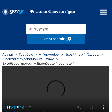
Live Streaming
Αρχική
Γυμνάσιο
Α' Γυμνασίου
Νεοελληνική Γλώσσα
Διαδικασία σχεδιασμού κειμένων
Ελεύθερος χρόνος I – Εκπαιδευτική ρομποτική
ΓΛΩΓ114