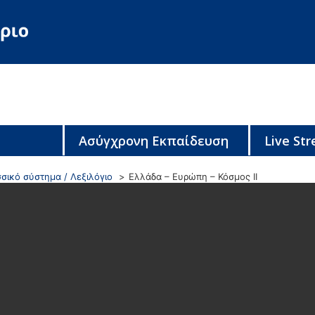
Ασύγχρονη Εκπαίδευση
Live St
σικό σύστημα / Λεξιλόγιο
Ελλάδα – Ευρώπη – Κόσμος ΙΙ