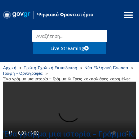
Live Streaming
Αρχική
Πρώτη Σχολική Εκπαίδευση
Νέα Ελληνική Γλώσσα
Γραφή - Ορθογραφία
Ένα γράμμα μια ιστορία – Γράμμα Κ: Τρεις κοκκαλιάρες καραμέλες
Ένα γράμμα μια ιστορία – Γράμμα Κ: