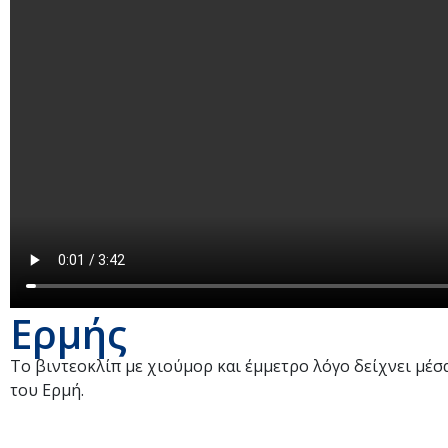
Ερμής
Tο βιντεοκλίπ με χιούμορ και έμμετρο λόγο δείχνει μέσ
του Ερμή.