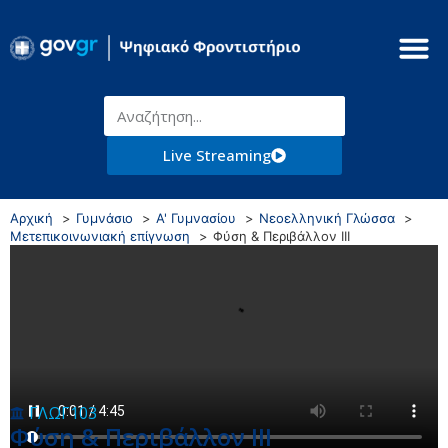
Live Streaming
Αρχική
Γυμνάσιο
Α' Γυμνασίου
Νεοελληνική Γλώσσα
Μετεπικοινωνιακή επίγνωση
Φύση & Περιβάλλον III
ΓΛΩΓ103
Φύση & Περιβάλλον III