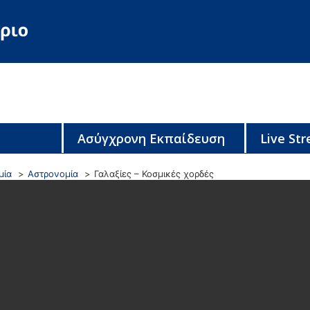
Ασύγχρονη Εκπαίδευση
Live St
μία
Αστρονομία
Γαλαξίες – Κοσμικές χορδές