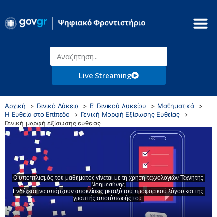
Live Streaming
Αρχική
Γενικό Λύκειο
Β' Γενικού Λυκείου
Μαθηματικά
Η Ευθεία στο Επίπεδο
Γενική Μορφή Εξίσωσης Ευθείας
Γενική μορφή εξίσωσης ευθείας