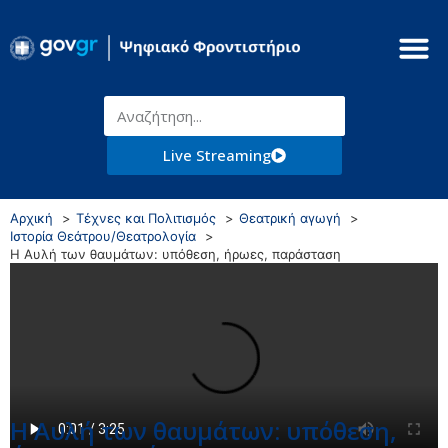
Live Streaming
Αρχική
Τέχνες και Πολιτισμός
Θεατρική αγωγή
Ιστορία Θεάτρου/Θεατρολογία
Η Αυλή των θαυμάτων: υπόθεση, ήρωες, παράσταση
Η Αυλή των θαυμάτων: υπόθεση,