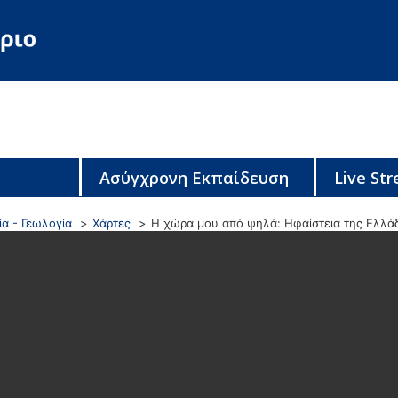
Ασύγχρονη Εκπαίδευση
Live St
α - Γεωλογία
Χάρτες
Η χώρα μου από ψηλά: Ηφαίστεια της Ελλά