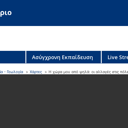
Ασύγχρονη Εκπαίδευση
Live St
α - Γεωλογία
Χάρτες
Η χώρα μου από ψηλά: οι αλλαγές στις πόλε